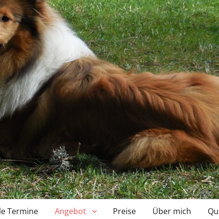
le Termine
Angebot
Preise
Über mich
Qua