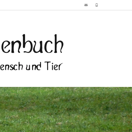
Email
Phone
ndeschule
illenbuch