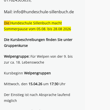
017624303659,
Mail:
info@hundeschule-sillenbuch.de
Die
Hundeschule Sillenbuch macht
Sommerpause vom 05.08. bis 28.08 2026
Die Kursbeschreibungen finden Sie unter
Gruppenkurse
Welpengruppe:
Für Welpen von der 9. bis
zur ca. 18. Lebenswoche
Kursbeginn
Welpengruppen
Mittwoch, den
15.04.26
um
17:30
Uhr
Der Einstieg ist nach Absprache laufend
möglich