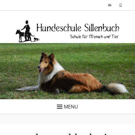
Skip
Email
Phone
to
Hundeschule
Schule für Mensch und Tier
content
Sillenbuch
MENU