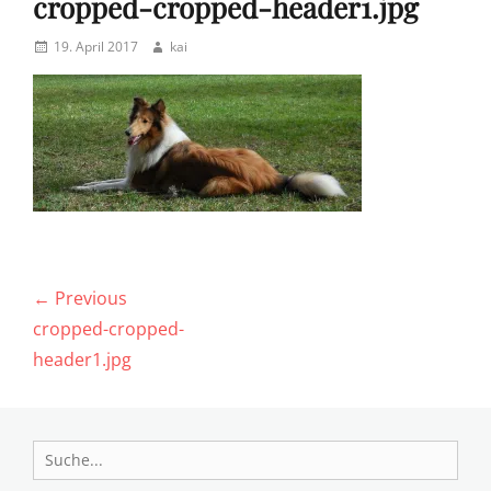
cropped-cropped-header1.jpg
Posted
Author
19. April 2017
kai
on
Beitragsnavigation
← Previous
Previous
cropped-cropped-
post:
header1.jpg
Search
for: