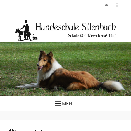
Skip
Email
Phone
to
Hundeschule
Schule für Mensch und Tier
content
Sillenbuch
MENU