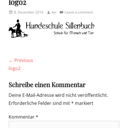
logo2
Posted
Author
8. Dezember 2016
kai
Leave a comment
on
Beitragsnavigation
← Previous
Previous
logo2
post:
Schreibe einen Kommentar
Deine E-Mail-Adresse wird nicht veröffentlicht.
Erforderliche Felder sind mit
*
markiert
Kommentar
*