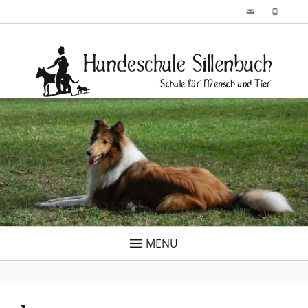
Skip
Email
Phone
to
Hundeschule
Schule für Mensch und Tier
content
Sillenbuch
MENU